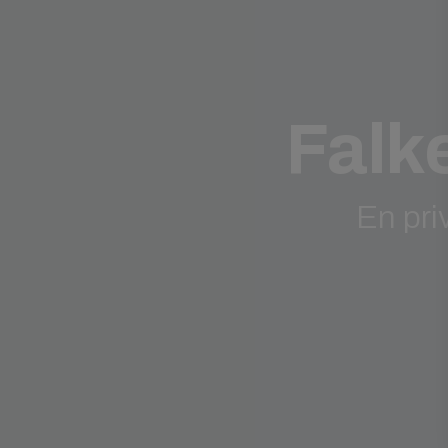
Falk
En pri