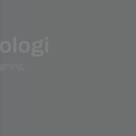
ologi
agning.