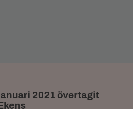
januari 2021 övertagit
 Ekens
lmstad och driver den
i form av Falkenberg