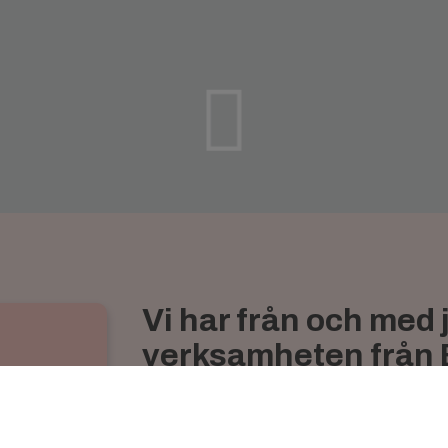
Vi har från och med 
verksamheten från
läkarmottagning, Ha
nu vidare i ny regi 