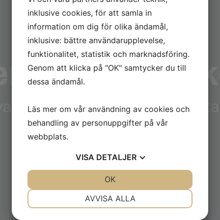
inklusive cookies, för att samla in
information om dig för olika ändamål,
inklusive: bättre användarupplevelse,
funktionalitet, statistik och marknadsföring.
enberg Gynek
Genom att klicka på "OK" samtycker du till
dessa ändamål.
vat gynekologisk specialistmott
Läs mer om vår användning av cookies och
behandling av personuppgifter på vår
webbplats.
VISA
DETALJER
JA
NEJ
OK
JA
NEJ
NÖDVÄNDIG
INSTÄLLNINGAR
AVVISA ALLA
JA
NEJ
JA
NEJ