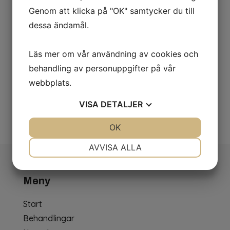
E-post:
Genom att klicka på "OK" samtycker du till
Telefon: 0346 - 170 10
dessa ändamål.
Falkenberg Gynekologi
Läs mer om vår användning av cookies och
Orgnummer
behandling av personuppgifter på vår
webbplats.
Urmakaregatan 2, ingång B
311 36 Falkenberg
VISA
DETALJER
JA
NEJ
OK
JA
NEJ
NÖDVÄNDIG
INSTÄLLNINGAR
AVVISA ALLA
JA
NEJ
JA
NEJ
Meny
MARKNADSFÖRING
STATISTIK
Start
Behandlingar