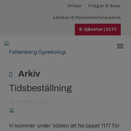
Priser
Frågor & Svar
Länkar & Patientinformation
E-tjänster | 1177
Togg
navi
Arkiv
Tidsbeställning
30 Augusti 2022
Vi kommer under hösten att ha öppet 1177 för